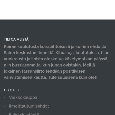
TIETOA MEISTÄ
Koiran koulutusta koiralähtöisesti ja koirien ehdoilla
Salon keskustan liepeillä. Kilpailuja, koulutuksia, tilan
vuokrausta ja iloista oleskelua kävelymatkan päässä,
niin bussiasemalta, kun junan ovistakin. Meillä
jokainen tassunsiirto tehdään positiivisen
vahvistamisen kautta. Tule sellaisena kuin olet!
OIKOTIET
Verkkokauppa
Ilmoittautumisehdot
Evästekäytäntö