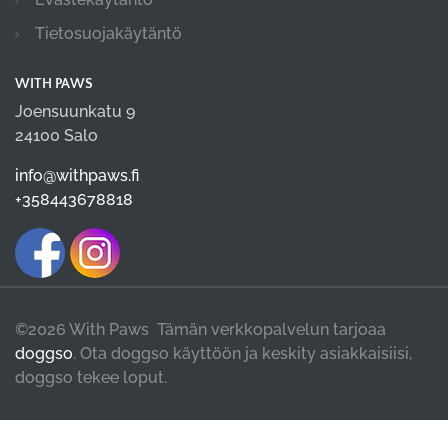
Tietosuojakäytäntö
WITH PAWS
Joensuunkatu 9
24100 Salo
info@withpaws.fi
+358443678818
©2026 With Paws Tämän verkkopalvelun tarjoaa
doggso
. Ota doggso käyttöön ja keskity asiakkaisiisi,
doggso tekee loput.